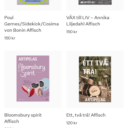
Poul
VÄX till LIV – Annika
Gernes/Sidekick/Cosima
Liljedahl Affisch
von Bonin Affisch
150
kr
150
kr
Bloomsbury spirit
Ett, två trä! Affisch
Affisch
120
kr