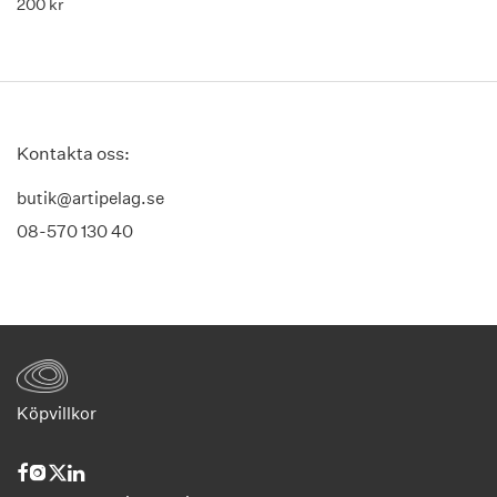
200
kr
Kontakta oss:
butik@artipelag.se
08-570 130 40
Köpvillkor