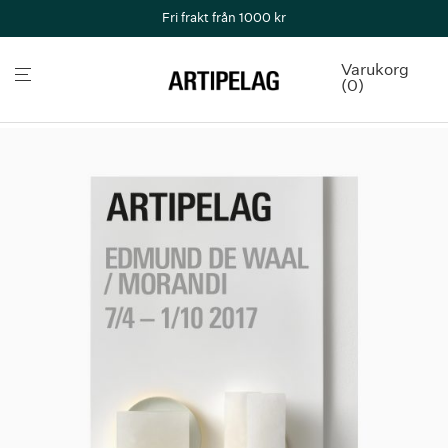
Fri frakt från 1000 kr
Varukorg
0
Butik
/
Affischer & vykort
/
Edmund de Waal vit Affisch