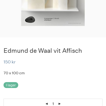
Edmund de Waal vit Affisch
150
kr
70 x 100 cm
I lager