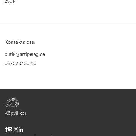
250
kr
Kontakta oss:
butik@artipelag.se
08-570 130 40
Köpvillkor