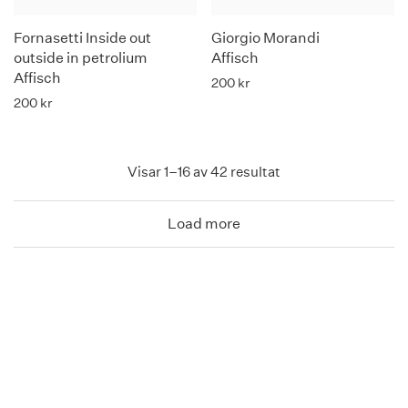
Fornasetti Inside out
Giorgio Morandi
outside in petrolium
Affisch
Affisch
200
kr
200
kr
Visar 1–16 av 42 resultat
Load more