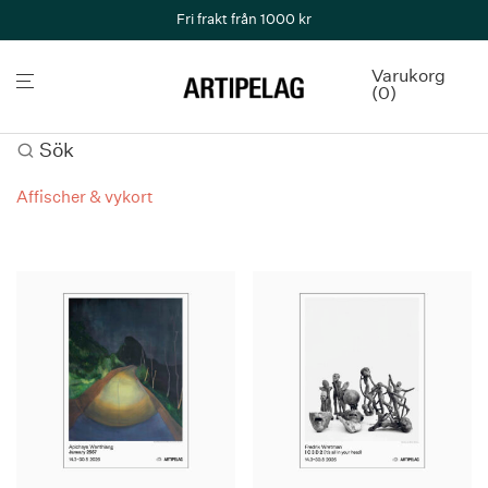
Fri frakt från 1000 kr
Varukorg
0
Sök
Affischer & vykort