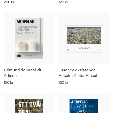
200
kr
120
kr
Edmund de Waal vit
Essence eksistence
Affisch
Anselm Kiefer Affisch
150
kr
150
kr