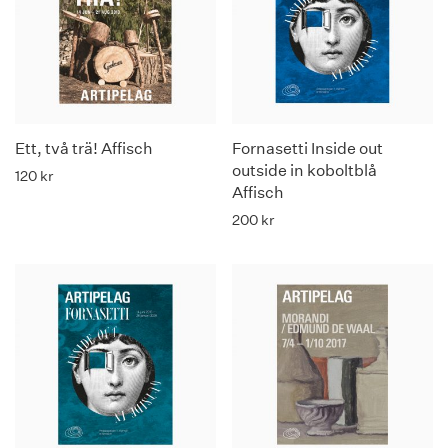
Ett, två trä! Affisch
Fornasetti Inside out
outside in koboltblå
120
kr
Affisch
200
kr