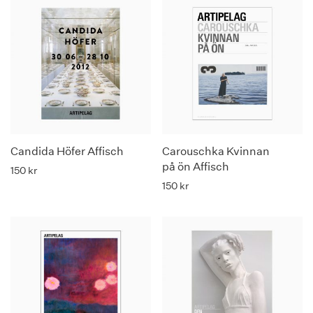
Candida Höfer Affisch
Carouschka Kvinnan
på ön Affisch
150
kr
150
kr