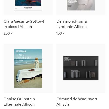
Clara Gesang-Gottowt
Den monokroma
Irrbloss I Affisch
symfonin Affisch
250
kr
150
kr
Denise Grünstein
Edmund de Waal svart
Eftermäle Affisch
Affisch