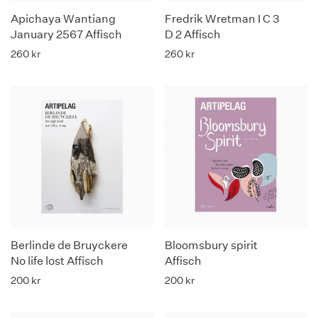
Apichaya Wantiang
Fredrik Wretman I C 3
January 2567 Affisch
D 2 Affisch
260
kr
260
kr
Berlinde de Bruyckere
Bloomsbury spirit
No life lost Affisch
Affisch
200
kr
200
kr