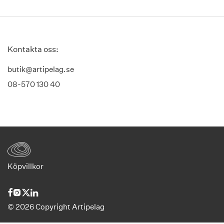
Kontakta oss:
butik@artipelag.se
08-570 130 40
Köpvillkor
©
2026
Copyright Artipelag