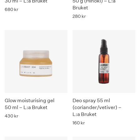
30 ml – L:a Bruket
50 g (Hinoki) – L:a
Bruket
680
kr
280
kr
Glow moisturising gel
Deo spray 55 ml
50 ml – L:a Bruket
(coriander/vetiver) –
L:a Bruket
430
kr
160
kr