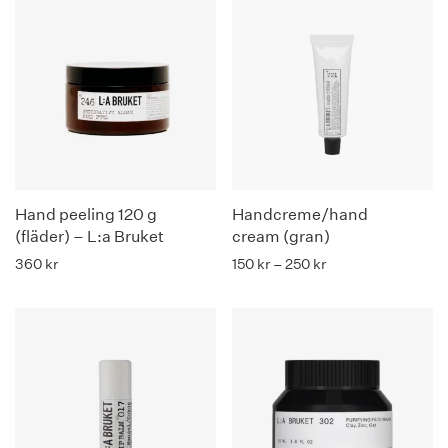
Hand peeling 120 g
Handcreme/hand
(fläder) – L:a Bruket
cream (gran)
Prisintervall: 150 kr
360
kr
150
kr
–
250
kr