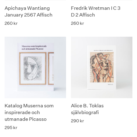
Apichaya Wantiang
Fredrik Wretman I C 3
January 2567 Affisch
D 2 Affisch
260
kr
260
kr
Katalog Muserna som
Alice B. Toklas
inspirerade och
självbiografi
utmanade Picasso
290
kr
295
kr