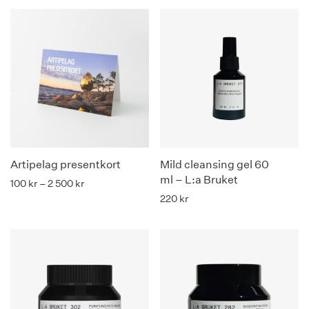
Artipelag presentkort
Mild cleansing gel 60
ml – L:a Bruket
Prisintervall: 100 kr till 2 500 kr
100
kr
–
2 500
kr
220
kr