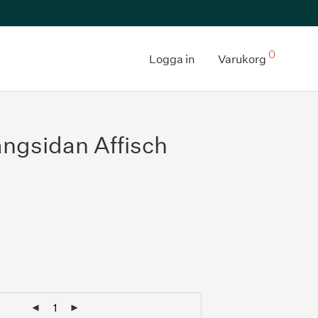
0
Logga in
Varukorg
ångsidan Affisch