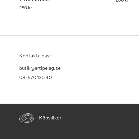
200
kr
250
kr
Kontakta oss:
butik@artipelag.se
08-570 130 40
Köpvillkor