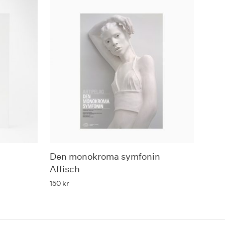
n
Den monokroma symfonin
Affisch
150
kr