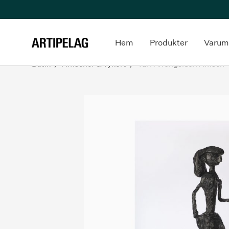
Hem
Produkter
Varum
Butik
/
Affischer & vykort
/
Tal R Vrångsidan Affisch