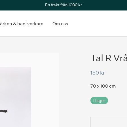
Fri frakt från 1000 kr
ärken & hantverkare
Om oss
Tal R Vr
150
kr
70 x 100 cm
I lager