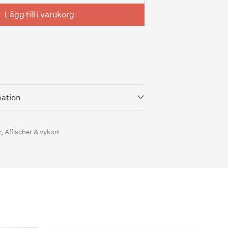
Lägg till i varukorg
mation
r
,
Affischer & vykort