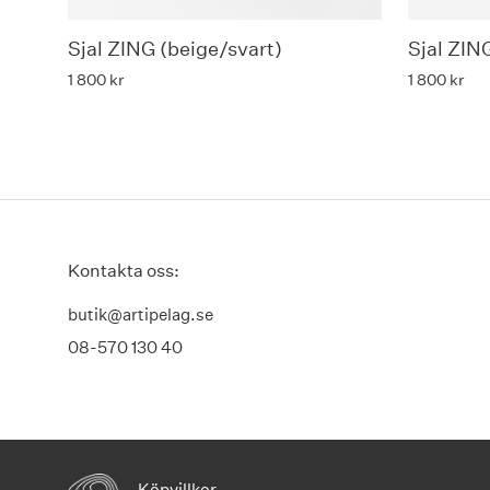
Sjal ZING (beige/svart)
Sjal ZING
1 800
kr
1 800
kr
Kontakta oss:
butik@artipelag.se
08-570 130 40
Köpvillkor