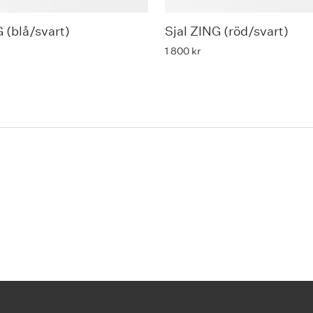
 (blå/svart)
Sjal ZING (röd/svart)
1 800
kr