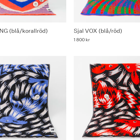
NG (blå/korallröd)
Sjal VOX (blå/röd)
1 800
kr