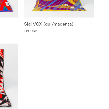
Sjal VOX (gul/magenta)
1 800
kr