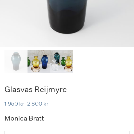
Glasvas Reijmyre
1 950
kr
2 800
kr
–
Prisintervall:
1
950 kr
Monica Bratt
till
2
800 kr