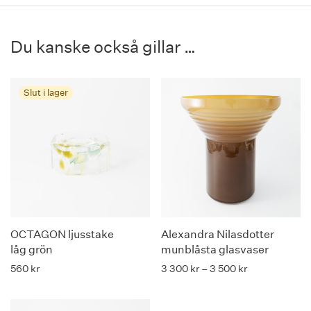
Du kanske också gillar …
OCTAGON ljusstake
Alexandra Nilasdotter
låg grön
munblåsta glasvaser
Prisintervall: 
560
kr
3 300
kr
–
3 500
kr