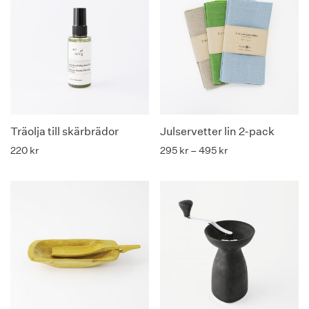
Träolja till skärbrädor
Julservetter lin 2-pack
Prisintervall: 295 k
220
kr
295
kr
–
495
kr