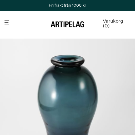
Fri frakt från 1000 kr
Varukorg
0
Butik
/
Hantverk & inredning
/
Glasvas Reijmyre