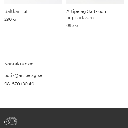
Saltkar Pufi
Artipelag Salt- och
pepparkvarn
290
kr
695
kr
Kontakta oss:
butik@artipelag.se
08-570 130 40