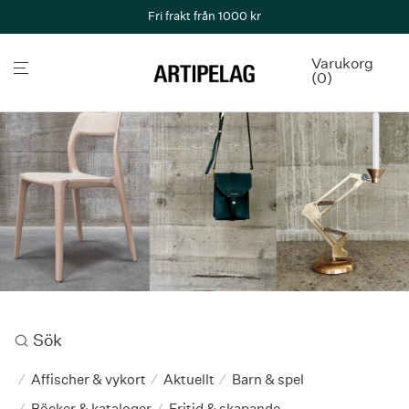
Fri frakt från 1000 kr
Varukorg
0
Sök
Affischer & vykort
Aktuellt
Barn & spel
⁄
⁄
⁄
Böcker & kataloger
Fritid & skapande
⁄
⁄