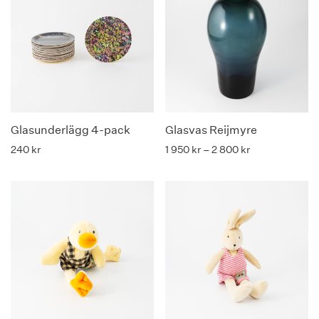
Glasunderlägg 4-pack
Glasvas Reijmyre
Prisintervall: 1 
240
kr
1 950
kr
–
2 800
kr