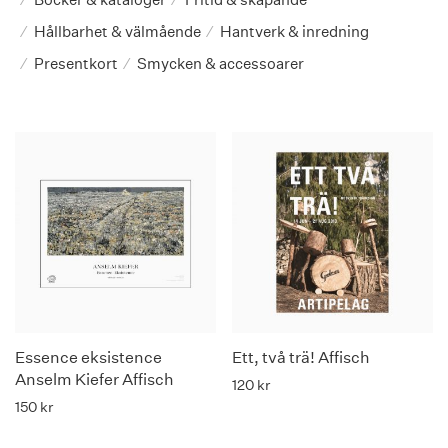
Hållbarhet & välmående
Hantverk & inredning
⁄
⁄
Presentkort
Smycken & accessoarer
⁄
⁄
Essence eksistence
Ett, två trä! Affisch
Anselm Kiefer Affisch
120
kr
150
kr