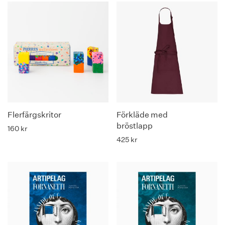
Flerfärgskritor
Förkläde med
bröstlapp
160
kr
425
kr