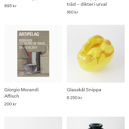
träd – dikter i urval
895
kr
160
kr
Giorgio Morandi
Glasskål Snippa
Affisch
6 250
kr
200
kr