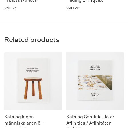
Irrbloss I Affisch
Hilding Linnqvist
250
kr
290
kr
Related products
Katalog Ingen
Katalog Candida Höfer
människa är en ö –
Affinities / Affinitäten