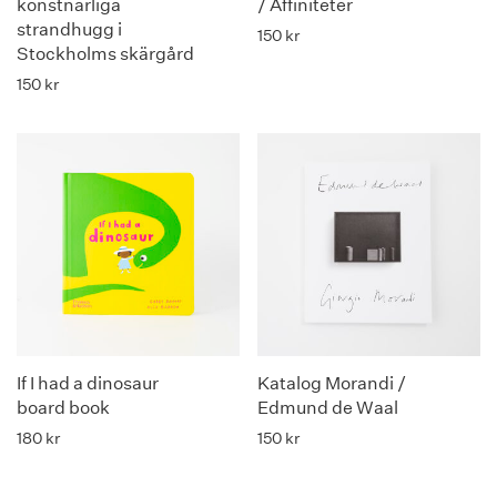
konstnärliga
/ Affiniteter
strandhugg i
150
kr
Stockholms skärgård
150
kr
If I had a dinosaur
Katalog Morandi /
board book
Edmund de Waal
180
kr
150
kr