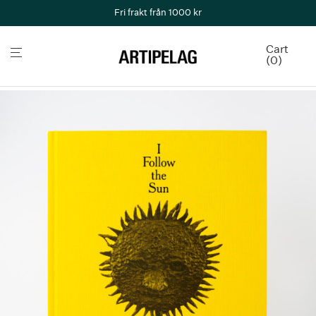
Fri frakt från 1000 kr
Cart
0
Home
/
Böcker & kataloger
/
Utställningskataloger
/
Katalog I follow the sun