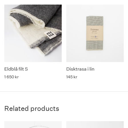
Eldblå filt S
Disktrasa i lin
1 650
kr
145
kr
Related products