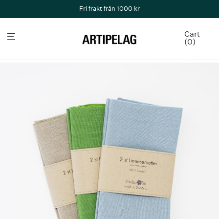
Fri frakt från 1000 kr
Cart
0
Home
/
Aktuellt
/
Presenttips
/
Julservetter lin 2-pack