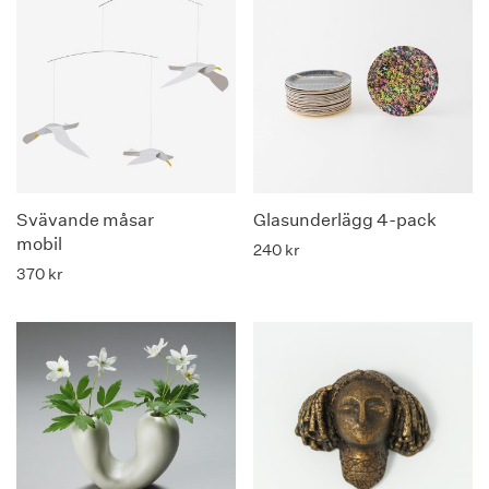
Svävande måsar
Glasunderlägg 4-pack
mobil
240
kr
370
kr