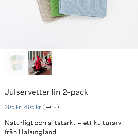
Julservetter lin 2-pack
295
kr
495
kr
–
-40%
Price
range:
295 kr
Naturligt och slitstarkt – ett kulturarv
through
495 kr
från Hälsingland