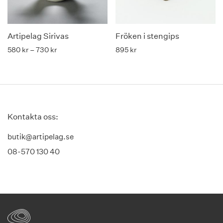
Artipelag Sirivas
Fröken i stengips
Price range: 580 kr through 730 kr
580
kr
–
730
kr
895
kr
Kontakta oss:
butik@artipelag.se
08-570 130 40