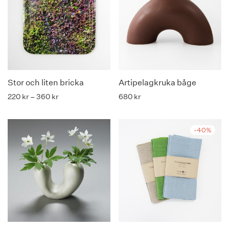
Stor och liten bricka
Artipelagkruka båge
Price range: 220 kr through 360 kr
220
kr
–
360
kr
680
kr
-40%