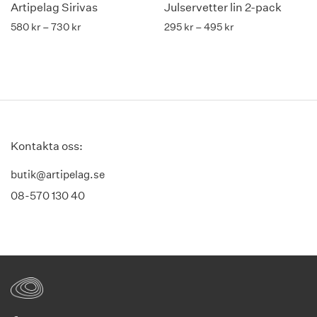
Artipelag Sirivas
Julservetter lin 2-pack
Price range: 580 kr through 730 kr
Price range: 295 k
580
kr
–
730
kr
295
kr
–
495
kr
Kontakta oss:
butik@artipelag.se
08-570 130 40