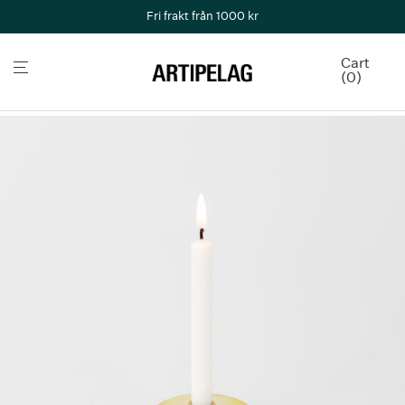
Fri frakt från 1000 kr
Cart
0
Home
/
Aktuellt
/
Presenttips
/
En liten rund ljusstake mässing