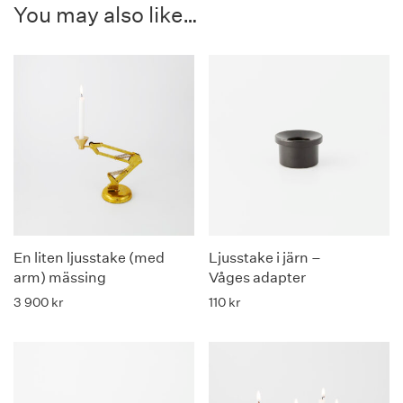
You may also like…
En liten ljusstake (med
Ljusstake i järn –
arm) mässing
Våges adapter
3 900
kr
110
kr