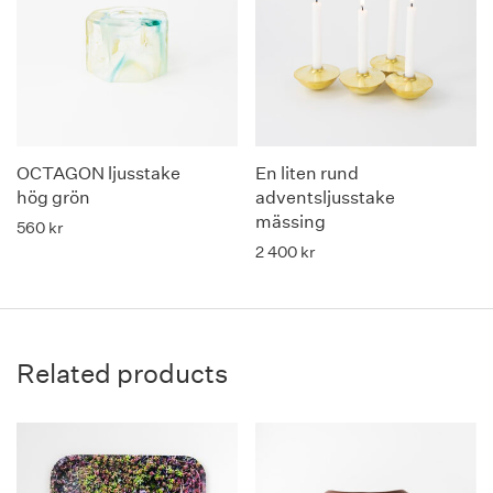
OCTAGON ljusstake
En liten rund
hög grön
adventsljusstake
mässing
560
kr
2 400
kr
Related products